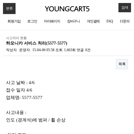
검색
분류
회원가입
로그인
마이페이지
장바구니
개인결제
FAQ
1:1문의
사고처리 현황
하모니카 서비스 처리(5577-5577)
작성자
운영자
15-04-06 05:58
조회
1,663회
댓글
0건
목록
본문
사고 날짜 : 4/6
접수 일자 4/6
업체명: 5577-5577
사고내용 :
인도 (경계석)에 범퍼 / 휠 손상