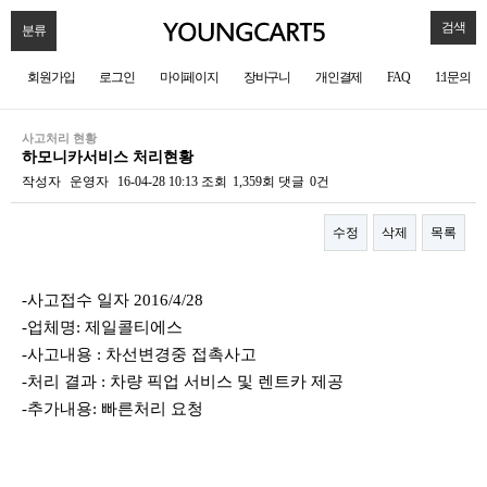
검색
분류
회원가입
로그인
마이페이지
장바구니
개인결제
FAQ
1:1문의
사고처리 현황
하모니카서비스 처리현황
작성자
운영자
16-04-28 10:13
조회
1,359회
댓글
0건
수정
삭제
목록
본문
-사고접수 일자 2016/4/28
-업체명: 제일콜티에스
-사고내용 : 차선변경중 접촉사고
-처리 결과 : 차량 픽업 서비스 및 렌트카 제공
-추가내용: 빠른처리 요청