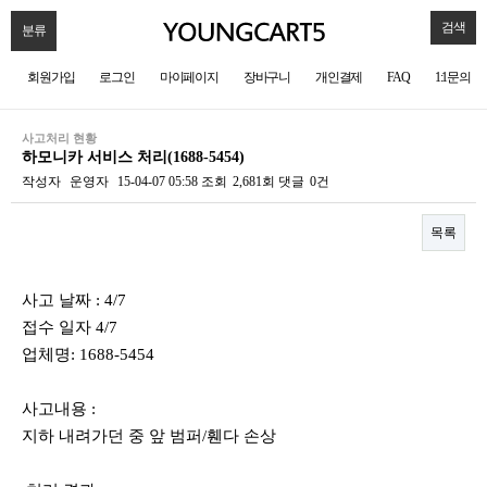
검색
분류
회원가입
로그인
마이페이지
장바구니
개인결제
FAQ
1:1문의
사고처리 현황
하모니카 서비스 처리(1688-5454)
작성자
운영자
15-04-07 05:58
조회
2,681회
댓글
0건
목록
본문
사고 날짜 : 4/7
접수 일자 4/7
업체명: 1688-5454
사고내용 :
지하 내려가던 중 앞 범퍼/휀다 손상