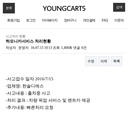
검색
분류
회원가입
로그인
마이페이지
장바구니
개인결제
FAQ
1:1문의
사고처리 현황
하모니카서비스 처리현황
작성자
운영자
16-07-15 10:13
조회
1,408회
댓글
0건
수정
삭제
목록
본문
-사고접수 일자 2016/7/15
-업체명: 한솔디에스
-사고내용 : 출차중 사고
-처리 결과 : 차량 픽업 서비스 및 렌트카 제공
-추가내용: 빠른처리 요청