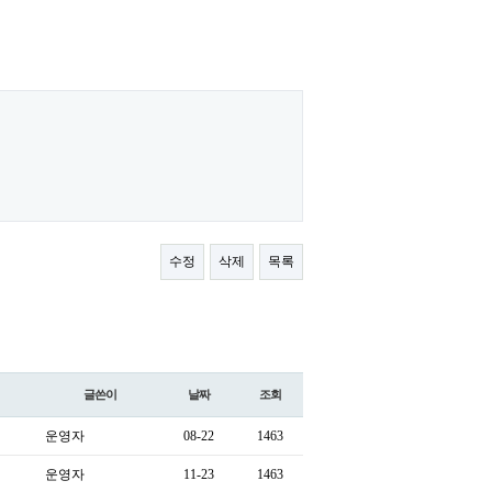
수정
삭제
목록
글쓴이
날짜
조회
운영자
08-22
1463
운영자
11-23
1463