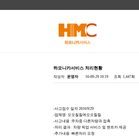
하모니카서비스 처리현황
작성자
운영자
16-09-29 10:19
조회
1,447회
-사고접수 일자 2016/9/29
-업체명: 오오칠칠에오오칠칠
-사고내용 :주차중 다른차량과 접촉
-처리 결과 : 차량 픽업 서비스 및 렌트카 제공
-추가내용: 빠른처리 요청