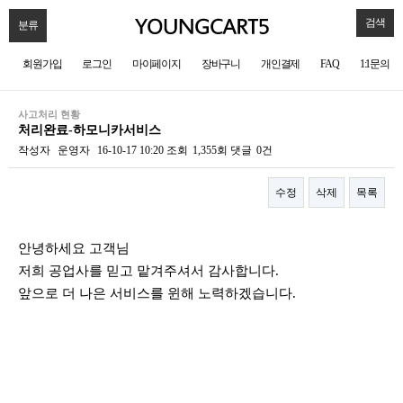
검색
분류
회원가입
로그인
마이페이지
장바구니
개인결제
FAQ
1:1문의
사고처리 현황
처리완료-하모니카서비스
작성자
운영자
16-10-17 10:20
조회
1,355회
댓글
0건
수정
삭제
목록
본문
안녕하세요 고객님
저희 공업사를 믿고 맡겨주셔서 감사합니다.
앞으로 더 나은 서비스를 윈해 노력하겠습니다.