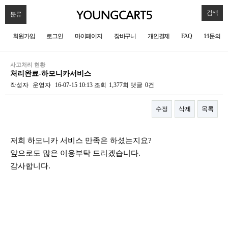
검색
분류
회원가입
로그인
마이페이지
장바구니
개인결제
FAQ
1:1문의
사고처리 현황
처리완료-하모니카서비스
작성자
운영자
16-07-15 10:13
조회
1,377회
댓글
0건
수정
삭제
목록
본문
저희 하모니카 서비스 만족은 하셨는지요?
앞으로도 많은 이용부탁 드리겠습니다.
감사합니다.