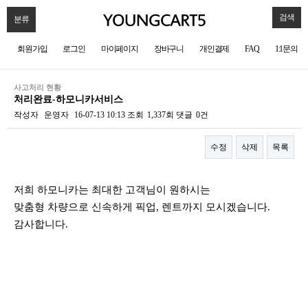
검색
분류
회원가입
로그인
마이페이지
장바구니
개인결제
FAQ
1:1문의
사고처리 현황
처리완료-하모니카서비스
작성자
운영자
16-07-13 10:13
조회
1,337회
댓글
0건
수정
삭제
목록
본문
저희 하모니카는 최대한 고객님이 원하시는
맞춤형 차량으로 신속하게 픽업, 렌트까지 모시겠습니다.
감사합니다.