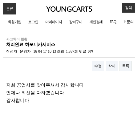
검색
분류
회원가입
로그인
마이페이지
장바구니
개인결제
FAQ
1:1문의
사고처리 현황
처리완료-하모니카서비스
작성자
운영자
16-04-17 10:13
조회
1,387회
댓글
0건
수정
삭제
목록
본문
저희 공업사를 찾아주셔서 감사합니다
언제나 최선을 다하겠습니다
감사합니다