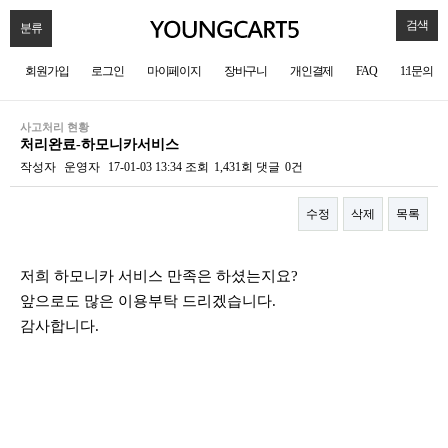
검색
분류
회원가입
로그인
마이페이지
장바구니
개인결제
FAQ
1:1문의
사고처리 현황
처리완료-하모니카서비스
작성자
운영자
17-01-03 13:34
조회
1,431회
댓글
0건
수정
삭제
목록
본문
저희 하모니카 서비스 만족은 하셨는지요?
앞으로도 많은 이용부탁 드리겠습니다.
감사합니다.