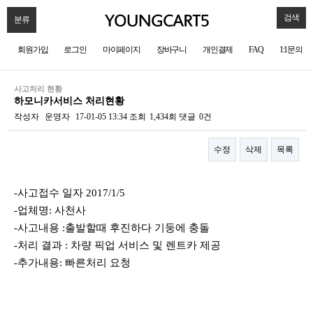
검색
분류
회원가입
로그인
마이페이지
장바구니
개인결제
FAQ
1:1문의
사고처리 현황
하모니카서비스 처리현황
작성자
운영자
17-01-05 13:34
조회
1,434회
댓글
0건
수정
삭제
목록
본문
-사고접수 일자 2017/1/5
-업체명: 사천사
-사고내용 :출발할때 후진하다 기둥에 충돌
-처리 결과 : 차량 픽업 서비스 및 렌트카 제공
-추가내용: 빠른처리 요청