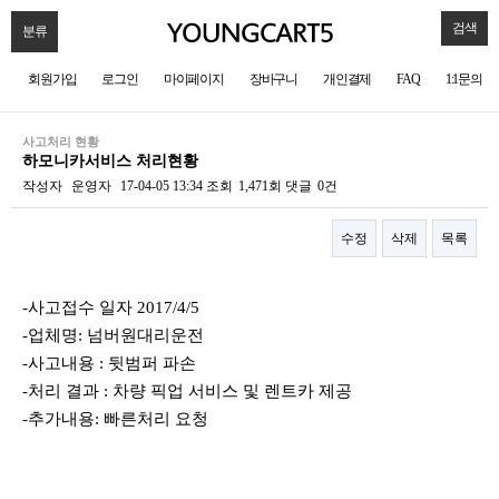
검색
분류
회원가입
로그인
마이페이지
장바구니
개인결제
FAQ
1:1문의
사고처리 현황
하모니카서비스 처리현황
작성자
운영자
17-04-05 13:34
조회
1,471회
댓글
0건
수정
삭제
목록
본문
-사고접수 일자 2017/4/5
-업체명: 넘버원대리운전
-사고내용 : 뒷범퍼 파손
-처리 결과 : 차량 픽업 서비스 및 렌트카 제공
-추가내용: 빠른처리 요청