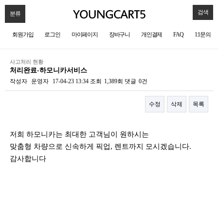
검색
분류
회원가입
로그인
마이페이지
장바구니
개인결제
FAQ
1:1문의
사고처리 현황
처리완료-하모니카서비스
작성자
운영자
17-04-23 13:34
조회
1,389회
댓글
0건
수정
삭제
목록
본문
저희 하모니카는 최대한 고객님이 원하시는
맞춤형 차량으로 신속하게 픽업, 렌트까지 모시겠습니다.
감사합니다