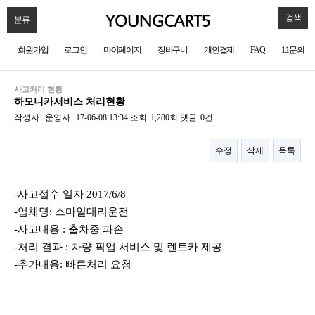
검색
분류
회원가입
로그인
마이페이지
장바구니
개인결제
FAQ
1:1문의
사고처리 현황
하모니카서비스 처리현황
작성자
운영자
17-06-08 13:34
조회
1,280회
댓글
0건
수정
삭제
목록
본문
-사고접수 일자 2017/6/8
-업체명: 스마일대리운전
-사고내용 : 출차중 파손
-처리 결과 : 차량 픽업 서비스 및 렌트카 제공
-추가내용: 빠른처리 요청