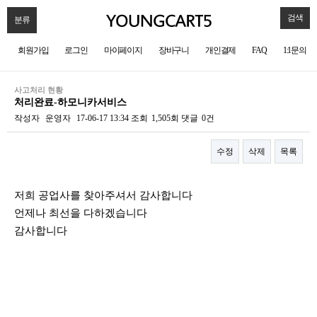
검색
분류
회원가입
로그인
마이페이지
장바구니
개인결제
FAQ
1:1문의
사고처리 현황
처리완료-하모니카서비스
작성자
운영자
17-06-17 13:34
조회
1,505회
댓글
0건
수정
삭제
목록
본문
저희 공업사를 찾아주셔서 감사합니다
언제나 최선을 다하겠습니다
감사합니다