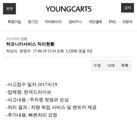
검색
분류
회원가입
로그인
마이페이지
장바구니
개인결제
FAQ
1:1문의
사고처리 현황
하모니카서비스 처리현황
작성자
운영자
17-06-19 13:34
조회
1,120회
댓글
0건
수정
삭제
목록
본문
-사고접수 일자 2017/6/19
-업체명: 한국드라이브
-사고내용 : 주차중 뒷범퍼 손상
-처리 결과 : 차량 픽업 서비스 및 렌트카 제공
-추가내용: 빠른처리 요청