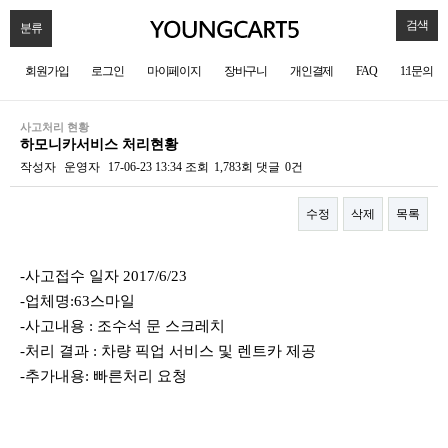
검색
분류
회원가입
로그인
마이페이지
장바구니
개인결제
FAQ
1:1문의
사고처리 현황
하모니카서비스 처리현황
작성자
운영자
17-06-23 13:34
조회
1,783회
댓글
0건
수정
삭제
목록
본문
-사고접수 일자 2017/6/23
-업체명:63스마일
-사고내용 : 조수석 문 스크레치
-처리 결과 : 차량 픽업 서비스 및 렌트카 제공
-추가내용: 빠른처리 요청