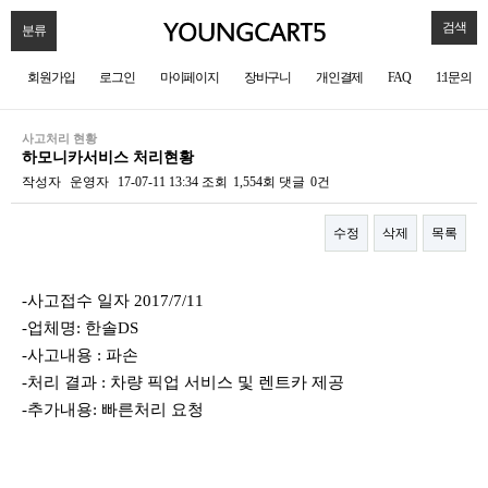
검색
분류
회원가입
로그인
마이페이지
장바구니
개인결제
FAQ
1:1문의
사고처리 현황
하모니카서비스 처리현황
작성자
운영자
17-07-11 13:34
조회
1,554회
댓글
0건
수정
삭제
목록
본문
-사고접수 일자 2017/7/11
-업체명: 한솔DS
-사고내용 : 파손
-처리 결과 : 차량 픽업 서비스 및 렌트카 제공
-추가내용: 빠른처리 요청