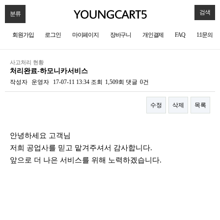
검색
분류
회원가입
로그인
마이페이지
장바구니
개인결제
FAQ
1:1문의
사고처리 현황
처리완료-하모니카서비스
작성자
운영자
17-07-11 13:34
조회
1,509회
댓글
0건
수정
삭제
목록
본문
안녕하세요 고객님
저희 공업사를 믿고 맡겨주셔서 감사합니다.
앞으로 더 나은 서비스를 위해 노력하겠습니다.