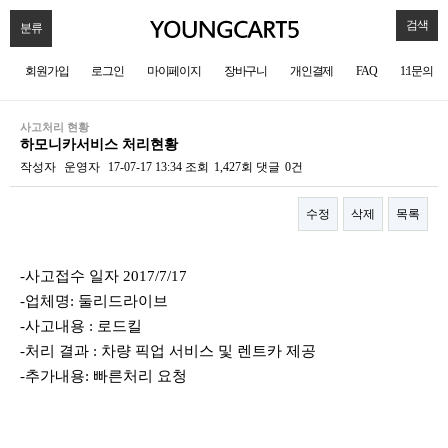
검색
분류
회원가입
로그인
마이페이지
장바구니
개인결제
FAQ
1:1문의
사고처리 현황
하모니카서비스 처리현황
작성자
운영자
17-07-17 13:34
조회
1,427회
댓글
0건
수정
삭제
목록
본문
-사고접수 일자 2017/7/17
-업체명: 둘리드라이브
-사고내용 : 로드킬
-처리 결과 : 차량 픽업 서비스 및 렌트카 제공
-추가내용: 빠른처리 요청