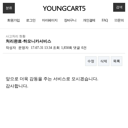
검색
분류
회원가입
로그인
마이페이지
장바구니
개인결제
FAQ
1:1문의
사고처리 현황
처리완료-하모니카서비스
작성자
운영자
17-07-31 13:34
조회
1,850회
댓글
0건
수정
삭제
목록
본문
앞으로 더욱 감동을 주는 서비스로 모시겠습니다.
감사합니다.