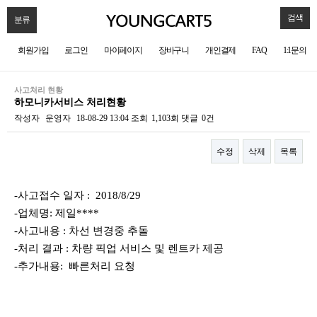
검색
분류
회원가입
로그인
마이페이지
장바구니
개인결제
FAQ
1:1문의
사고처리 현황
하모니카서비스 처리현황
작성자
운영자
18-08-29 13:04
조회
1,103회
댓글
0건
수정
삭제
목록
본문
-사고접수 일자 : 2018/8/29
-업체명: 제일****
-사고내용 : 차선 변경중 추돌
-처리 결과 : 차량 픽업 서비스 및 렌트카 제공
-추가내용: 빠른처리 요청