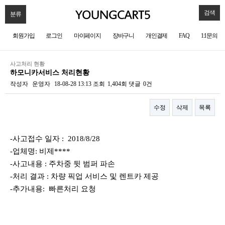
검색
분류
회원가입
로그인
마이페이지
장바구니
개인결제
FAQ
1:1문의
사고처리 현황
하모니카서비스 처리현황
작성자
운영자
18-08-28 13:13
조회
1,404회
댓글
0건
수정
삭제
목록
본문
-사고접수 일자 : 2018/8/28
-업체명: 비제****
-사고내용 : 주차중 뒷 범퍼 파손
-처리 결과 : 차량 픽업 서비스 및 렌트카 제공
-추가내용: 빠른처리 요청