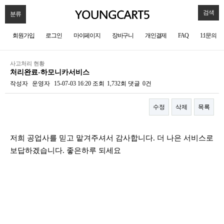
검색
분류
회원가입
로그인
마이페이지
장바구니
개인결제
FAQ
1:1문의
사고처리 현황
처리완료-하모니카서비스
작성자
운영자
15-07-03 16:20
조회
1,732회
댓글
0건
수정
삭제
목록
본문
저희 공업사를 믿고 맡겨주셔서 감사합니다. 더 나은 서비스로
보답하겠습니다. 좋은하루 되세요