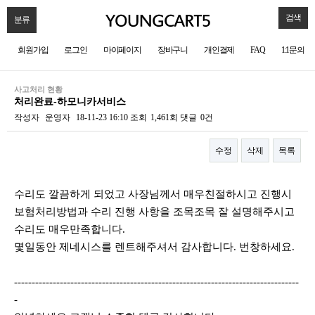
검색
분류
회원가입
로그인
마이페이지
장바구니
개인결제
FAQ
1:1문의
사고처리 현황
처리완료-하모니카서비스
작성자
운영자
18-11-23 16:10
조회
1,461회
댓글
0건
수정
삭제
목록
본문
수리도 깔끔하게 되었고 사장님께서 매우친절하시고 진행시
보험처리방법과 수리 진행 사항을 조목조목 잘 설명해주시고
수리도 매우만족합니다.
몇일동안 제네시스를 렌트해주셔서 감사합니다. 번창하세요.
---------------------------------------------------------------------------------
-