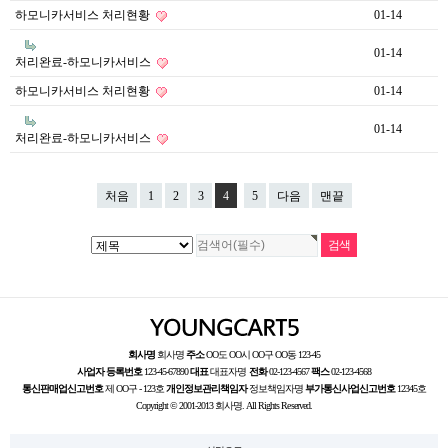
하모니카서비스 처리현황
01-14
01-14
처리완료-하모니카서비스
하모니카서비스 처리현황
01-14
01-14
처리완료-하모니카서비스
처음
1
2
3
4
5
다음
맨끝
회사명
회사명
주소
OO도 OO시 OO구 OO동 123-45
사업자 등록번호
123-45-67890
대표
대표자명
전화
02-123-4567
팩스
02-123-4568
통신판매업신고번호
제 OO구 - 123호
개인정보관리책임자
정보책임자명
부가통신사업신고번호
12345호
Copyright © 2001-2013 회사명. All Rights Reserved.