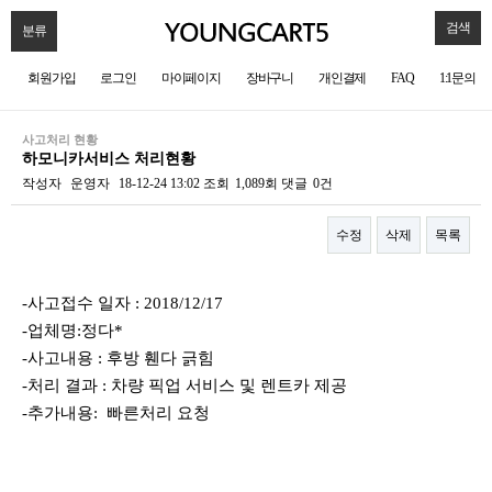
검색
분류
회원가입
로그인
마이페이지
장바구니
개인결제
FAQ
1:1문의
사고처리 현황
하모니카서비스 처리현황
작성자
운영자
18-12-24 13:02
조회
1,089회
댓글
0건
수정
삭제
목록
본문
-사고접수 일자 : 2018/12/17
-업체명:정다*
-사고내용 : 후방 휀다 긁힘
-처리 결과 : 차량 픽업 서비스 및 렌트카 제공
-추가내용: 빠른처리 요청