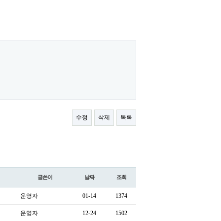
수정
삭제
목록
글쓴이
날짜
조회
운영자
01-14
1374
운영자
12-24
1502