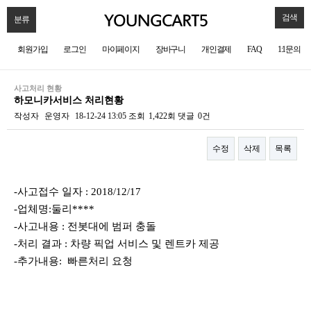
검색
분류
회원가입
로그인
마이페이지
장바구니
개인결제
FAQ
1:1문의
사고처리 현황
하모니카서비스 처리현황
작성자
운영자
18-12-24 13:05
조회
1,422회
댓글
0건
수정
삭제
목록
본문
-사고접수 일자 : 2018/12/17
-업체명:둘리****
-사고내용 : 전봇대에 범퍼 충돌
-처리 결과 : 차량 픽업 서비스 및 렌트카 제공
-추가내용: 빠른처리 요청