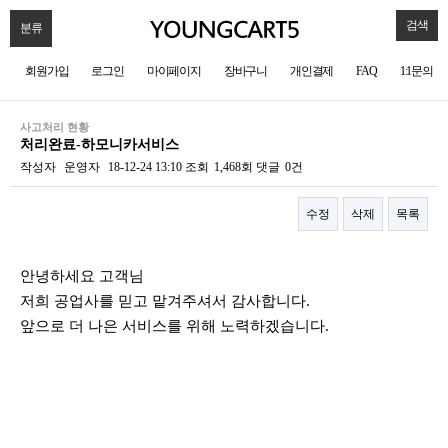
검색
분류
회원가입
로그인
마이페이지
장바구니
개인결제
FAQ
1:1문의
사고처리 현황
처리완료-하모니카서비스
작성자
운영자
18-12-24 13:10
조회
1,468회
댓글
0건
수정
삭제
목록
본문
안녕하세요 고객님
저희 공업사를 믿고 맡겨주셔서 감사합니다.
앞으로 더 나은 서비스를 위해 노력하겠습니다.