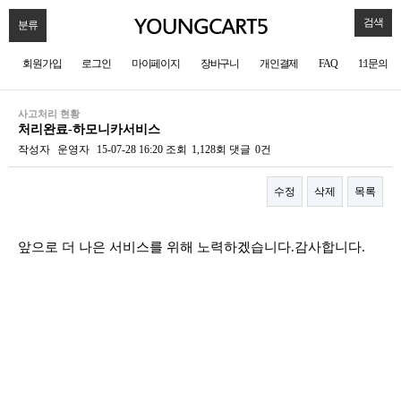
검색
분류
회원가입
로그인
마이페이지
장바구니
개인결제
FAQ
1:1문의
사고처리 현황
처리완료-하모니카서비스
작성자
운영자
15-07-28 16:20
조회
1,128회
댓글
0건
수정
삭제
목록
본문
앞으로 더 나은 서비스를 위해 노력하겠습니다.감사합니다.