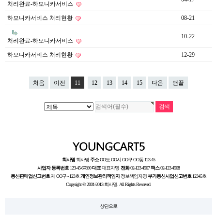
처리완료-하모니카서비스
하모니카서비스 처리현황
08-21
10-22
처리완료-하모니카서비스
하모니카서비스 처리현황
12-29
처음
이전
11
12
13
14
15
다음
맨끝
회사명
회사명
주소
OO도 OO시 OO구 OO동 123-45
사업자 등록번호
123-45-67890
대표
대표자명
전화
02-123-4567
팩스
02-123-4568
통신판매업신고번호
제 OO구 - 123호
개인정보관리책임자
정보책임자명
부가통신사업신고번호
12345호
Copyright © 2001-2013 회사명. All Rights Reserved.
상단으로