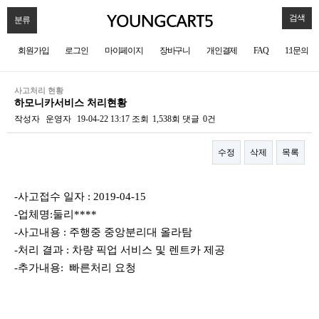
검색
분류
회원가입
로그인
마이페이지
장바구니
개인결제
FAQ
1:1문의
사고처리 현황
하모니카서비스 처리현황
작성자
운영자
19-04-22 13:17
조회
1,538회
댓글
0건
수정
삭제
목록
본문
-사고접수 일자 : 2019-04-15
-업체명:둘리****
-사고내용 : 주행중 중앙분리대 올라탐
-처리 결과 : 차량 픽업 서비스 및 렌트카 제공
-추가내용: 빠른처리 요청