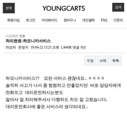
검색
분류
회원가입
로그인
마이페이지
장바구니
개인결제
FAQ
1:1문의
사고처리 현황
처리완료-하모니카서비스
작성자
운영자
19-04-22 13:21
조회
1,444회
댓글
0건
수정
삭제
목록
본문
하모니카서비스?? 요런 서비스 괜찮네요.. ㅎㅎㅎㅎ
솔직히 사고가 나서 좀 찜찜하고 안좋았지만 바로 담당자에게
전화오고 대리운전하시는분도
알아서 잘 처리해주셔서 다행히도 차도 잘 고쳤습니다.
대리운전회사에 좋은 서비스라 생각되네요..