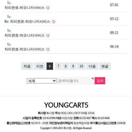
07-01
처리완료-하모니카서비스
05-12
Re: 처리완료-하모니카서비스
09-21
처리완료-하모니카서비스
06-14
처리완료-하모니카서비스
처음
이전
6
7
8
9
10
다음
맨끝
회사명
회사명
주소
OO도 OO시 OO구 OO동 123-45
사업자 등록번호
123-45-67890
대표
대표자명
전화
02-123-4567
팩스
02-123-4568
통신판매업신고번호
제 OO구 - 123호
개인정보관리책임자
정보책임자명
부가통신사업신고번호
12345호
Copyright © 2001-2013 회사명. All Rights Reserved.