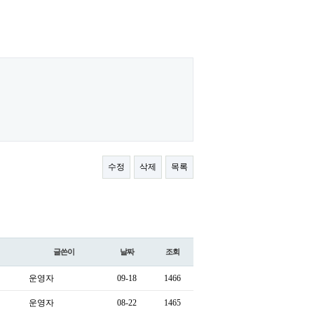
수정
삭제
목록
글쓴이
날짜
조회
운영자
09-18
1466
운영자
08-22
1465