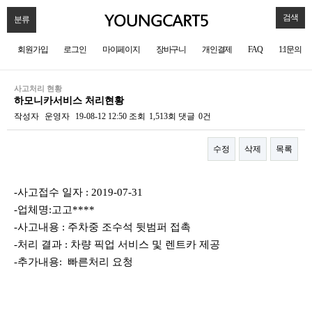
검색
분류
회원가입
로그인
마이페이지
장바구니
개인결제
FAQ
1:1문의
사고처리 현황
하모니카서비스 처리현황
작성자
운영자
19-08-12 12:50
조회
1,513회
댓글
0건
수정
삭제
목록
본문
-사고접수 일자 : 2019-07-31
-업체명:고고****
-사고내용 : 주차중 조수석 뒷범퍼 접촉
-처리 결과 : 차량 픽업 서비스 및 렌트카 제공
-추가내용: 빠른처리 요청