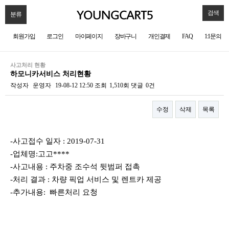
검색
분류
회원가입
로그인
마이페이지
장바구니
개인결제
FAQ
1:1문의
사고처리 현황
하모니카서비스 처리현황
작성자
운영자
19-08-12 12:50
조회
1,510회
댓글
0건
수정
삭제
목록
본문
-사고접수 일자 : 2019-07-31
-업체명:고고****
-사고내용 : 주차중 조수석 뒷범퍼 접촉
-처리 결과 : 차량 픽업 서비스 및 렌트카 제공
-추가내용: 빠른처리 요청