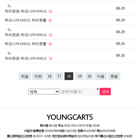
08-29
처리완료-하모니카서비스
하모니카서비스 처리현황
08-29
08-29
처리완료-하모니카서비스
하모니카서비스 처리현황
09-26
09-26
처리완료-하모니카서비스
처음
이전
16
17
18
19
20
다음
맨끝
회사명
회사명
주소
OO도 OO시 OO구 OO동 123-45
사업자 등록번호
123-45-67890
대표
대표자명
전화
02-123-4567
팩스
02-123-4568
통신판매업신고번호
제 OO구 - 123호
개인정보관리책임자
정보책임자명
부가통신사업신고번호
12345호