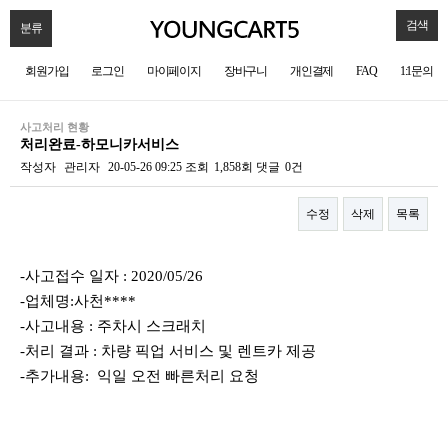
검색
분류
회원가입
로그인
마이페이지
장바구니
개인결제
FAQ
1:1문의
사고처리 현황
처리완료-하모니카서비스
작성자
관리자
20-05-26 09:25
조회
1,858회
댓글
0건
수정
삭제
목록
본문
-사고접수 일자 : 2020/05/26
-업체명:사천****
-사고내용 : 주차시 스크래치
-처리 결과 : 차량 픽업 서비스 및 렌트카 제공
-추가내용: 익일 오전 빠른처리 요청