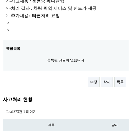
> -사고내용 : 운행중 훼다긁힘
> -처리 결과 : 차량 픽업 서비스 및 렌트카 제공
> -추가내용: 빠른처리 요청
>
>
댓글목록
등록된 댓글이 없습니다.
수정
삭제
목록
사고처리 현황
Total 373건
1 페이지
제목
날짜