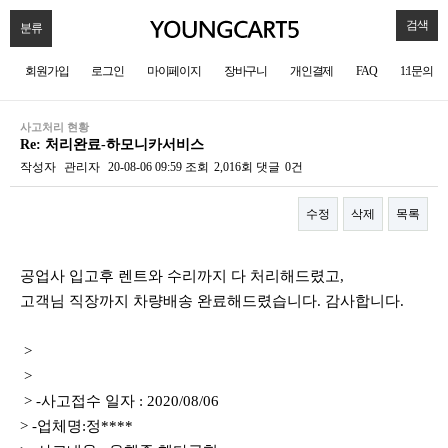
검색
분류
회원가입
로그인
마이페이지
장바구니
개인결제
FAQ
1:1문의
사고처리 현황
Re: 처리완료-하모니카서비스
작성자
관리자
20-08-06 09:59
조회
2,016회
댓글
0건
수정
삭제
목록
본문
공업사 입고후 렌트와 수리까지 다 처리해드렸고,
고객님 직장까지 차량배송 완료해드렸습니다. 감사합니다.
>
>
> -사고접수 일자 : 2020/08/06
> -업체명:정****