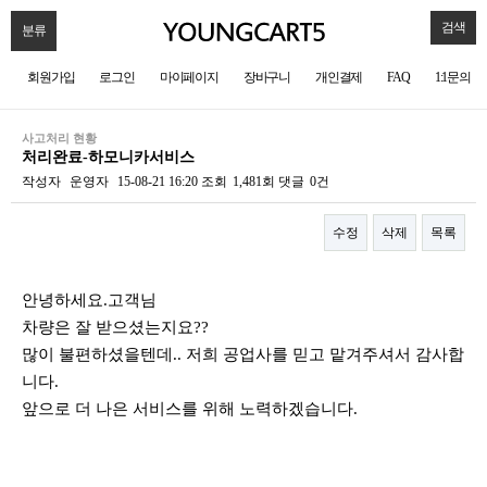
검색
분류
회원가입
로그인
마이페이지
장바구니
개인결제
FAQ
1:1문의
사고처리 현황
처리완료-하모니카서비스
작성자
운영자
15-08-21 16:20
조회
1,481회
댓글
0건
수정
삭제
목록
본문
안녕하세요.고객님
차량은 잘 받으셨는지요??
많이 불편하셨을텐데.. 저희 공업사를 믿고 맡겨주셔서 감사합
니다.
앞으로 더 나은 서비스를 위해 노력하겠습니다.