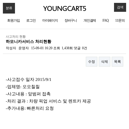
검색
분류
회원가입
로그인
마이페이지
장바구니
개인결제
FAQ
1:1문의
사고처리 현황
하모니카서비스 처리현황
작성자
운영자
15-09-01 16:20
조회
1,438회
댓글
0건
수정
삭제
목록
본문
-사고접수 일자 2015/9/1
-업체명: 오오칠칠
-사고내용 : 앞범퍼 접촉
-처리 결과 : 차량 픽업 서비스 및 렌트카 제공
-추가내용: 빠른처리 요청