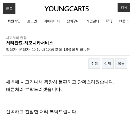
검색
분류
회원가입
로그인
마이페이지
장바구니
개인결제
FAQ
1:1문의
사고처리 현황
처리완료-하모니카서비스
작성자
운영자
15-10-08 16:36
조회
1,041회
댓글
0건
수정
삭제
목록
본문
새벽에 사고가나서 굉장히 불편하고 당황스러웠습니다.
빠른처리 부탁드리겠습니다.
신속하고 친절한 처리 부탁드립니다.