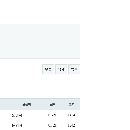
수정
삭제
목록
글쓴이
날짜
조회
운영자
01-21
1434
운영자
01-21
1242