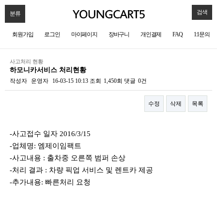
검색
분류
회원가입
로그인
마이페이지
장바구니
개인결제
FAQ
1:1문의
사고처리 현황
하모니카서비스 처리현황
작성자
운영자
16-03-15 10:13
조회
1,450회
댓글
0건
수정
삭제
목록
본문
-사고접수 일자 2016/3/15
-업체명: 엠제이임팩트
-사고내용 : 출차중 오른쪽 범퍼 손상
-처리 결과 : 차량 픽업 서비스 및 렌트카 제공
-추가내용: 빠른처리 요청