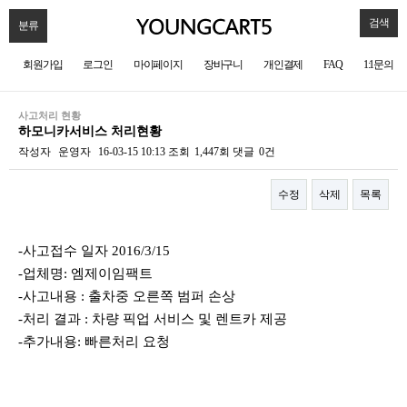
검색
분류
회원가입
로그인
마이페이지
장바구니
개인결제
FAQ
1:1문의
사고처리 현황
하모니카서비스 처리현황
작성자
운영자
16-03-15 10:13
조회
1,447회
댓글
0건
수정
삭제
목록
본문
-사고접수 일자 2016/3/15
-업체명: 엠제이임팩트
-사고내용 : 출차중 오른쪽 범퍼 손상
-처리 결과 : 차량 픽업 서비스 및 렌트카 제공
-추가내용: 빠른처리 요청