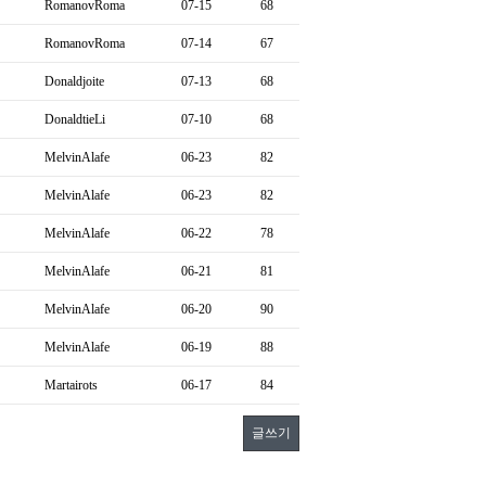
RomanovRoma
07-15
68
RomanovRoma
07-14
67
Donaldjoite
07-13
68
DonaldtieLi
07-10
68
MelvinAlafe
06-23
82
MelvinAlafe
06-23
82
MelvinAlafe
06-22
78
MelvinAlafe
06-21
81
MelvinAlafe
06-20
90
MelvinAlafe
06-19
88
Martairots
06-17
84
글쓰기