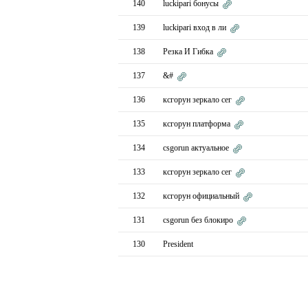
140
luckipari бонусы
139
luckipari вход в ли
138
Резка И Гибка
137
&#
136
ксгорун зеркало сег
135
ксгорун платформа
134
csgorun актуальное
133
ксгорун зеркало сег
132
ксгорун официальный
131
csgorun без блокиро
130
President