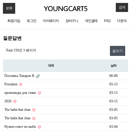
검색
분류
회원가입
로그인
마이페이지
장바구니
개인결제
FAQ
1:1문의
질문답변
Total 159건
3 페이지
글쓰기
제목
날짜
Поставка Товаров В
06-08
President
05-15
промокоды для ставк
03-15
2026
03-15
The habit that chan
03-05
The habit that chan
03-05
Нужен совет по выбо
03-04