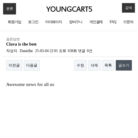
검색
분류
회원가입
로그인
마이페이지
장바구니
개인결제
FAQ
1:1문의
질문답변
Clava is the best
작성자
Daniellat
25-03-04 22:01
조회
638회
댓글
0건
이전글
다음글
수정
삭제
목록
글쓰기
본문
Awesome news for all us