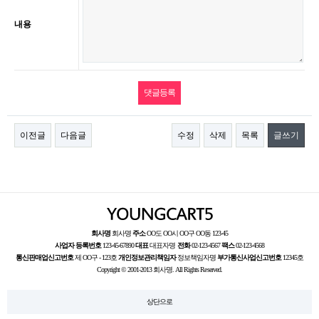
내용
이전글
다음글
수정
삭제
목록
글쓰기
회사명
회사명
주소
OO도 OO시 OO구 OO동 123-45
사업자 등록번호
123-45-67890
대표
대표자명
전화
02-123-4567
팩스
02-123-4568
통신판매업신고번호
제 OO구 - 123호
개인정보관리책임자
정보책임자명
부가통신사업신고번호
12345호
Copyright © 2001-2013 회사명. All Rights Reserved.
상단으로