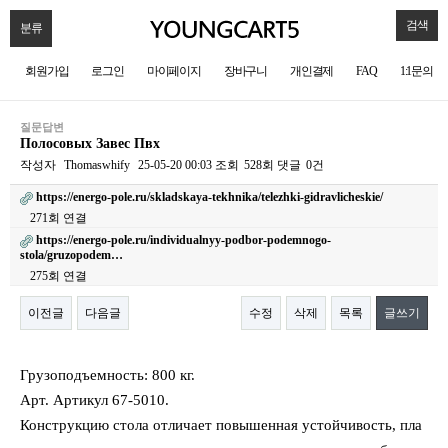
검색
분류
회원가입
로그인
마이페이지
장바구니
개인결제
FAQ
1:1문의
질문답변
Полосовых Завес Пвх
작성자
Thomaswhify
25-05-20 00:03
조회
528회
댓글
0건
https://energo-pole.ru/skladskaya-tekhnika/telezhki-gidravlicheskie/
271회 연결
https://energo-pole.ru/individualnyy-podbor-podemnogo-
stola/gruzopodem…
275회 연결
이전글
다음글
수정
삭제
목록
글쓰기
본문
Грузоподъемность: 800 кг.
Арт. Артикул 67-5010.
Конструкцию стола отличает повышенная устойчивость, пла