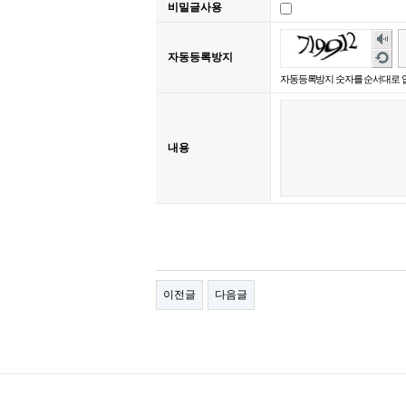
비밀글사용
숫
자
새
자동등록방지
음
로
자동등록방지 숫자를 순서대로 
성
고
듣
침
기
내용
이전글
다음글